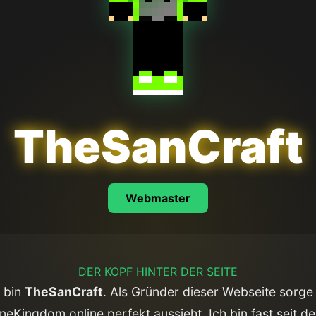
TheSanCraft
Webmaster
DER KOPF HINTER DER SEITE
h bin
TheSanCraft
. Als Gründer dieser Webseite sorge 
neKingdom online perfekt aussieht. Ich bin fast seit de