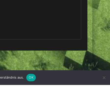
erständnis aus.
OK
Deutsch